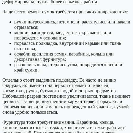
деформирована, нужна более серьезная работа.
Чаще всего ремонт сумок требуется при таких повреждениях:
ручки потрескались, потемнели, растянулись или начали
отрываться;
молния расходится, заедает, не закрывается или
повреждена у основания;
порвалась подкладка, внутренний карман или ткань
около шва;
ослабли крепления ремня, карабины, кольца или
декоративная фурнитура;
разошлись швы, стерлись углы, повредился кант или
край сумки.
Отдельно стоит выделить подкладку. Ее часто не видно
снаружи, но именно она первой страдает от ключей,
косметики, ручек, бутылок с водой и острых предметов.
Небольшой разрыв постепенно увеличивается, ткань начинает
цепляться за вещи, внутренний карман теряет форму. Если
вовремя зашить или заменить поврежденный участок, сумкой
снова удобно пользоваться.
Фурнитура тоже требует внимания. Карабины, кольца,
кнопки, магнитные застежки, хольнитены и замки работают
под нагрузкой. Если крепление ослабло, ремень может