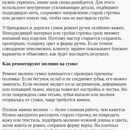
нужно укрепить, иначе шов снова разойдется. Для этого
используют внутренние усиливающие детали, подбирают
подходящую нить, сохраняют направление старой строчки
или делают новую так, чтобы она не выглядела грубо.
У брендовых и дорогих сумок ремонт ручек особенно важен.
Неподходящий материал или грубая строчка сразу меняют
внешний вид изделия. Поэтому мастер старается сохранить
пропорции, толщину, цвет и форму ручек. Если точное
совпадение невозможно, клиенту заранее показывают близкие
варианты и объясняют, как будет выглядеть результат.
Как ремонтируют молнию на сумке
Ремонт молнии сумки начинается с проверки причины
поломки. Если бегунок ослаб и не соединяет зубья, его можно
заменить. Если молния заедает из-за загрязнения, деформации
или попавшей ткани, иногда помогает настройка и чистка. Но
если повреждена сама тесьма, зубья выпали или молния
оторвалась от сумки, чаще требуется замена.
Полная замена молнии — более сложная работа, чем кажется.
Нужно аккуратно распороть старую строчку, не повредить
кожу или текстиль, подобрать молнию нужной длины и цвета,
затем вшить ее ровно, сохранив форму верха. На плотных