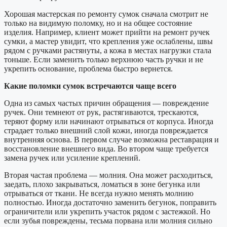
Хорошая мастерская по ремонту сумок сначала смотрит не
только на видимую поломку, но и на общее состояние
изделия. Например, клиент может прийти на ремонт ручек
сумки, а мастер увидит, что крепления уже ослаблены, швы
рядом с ручками растянуты, а кожа в местах нагрузки стала
тоньше. Если заменить только верхнюю часть ручки и не
укрепить основание, проблема быстро вернется.
Какие поломки сумок встречаются чаще всего
Одна из самых частых причин обращения — повреждение
ручек. Они темнеют от рук, растягиваются, трескаются,
теряют форму или начинают отрываться от корпуса. Иногда
страдает только внешний слой кожи, иногда повреждается
внутренняя основа. В первом случае возможна реставрация и
восстановление внешнего вида. Во втором чаще требуется
замена ручек или усиление креплений.
Вторая частая проблема — молния. Она может расходиться,
заедать, плохо закрываться, ломаться в зоне бегунка или
отрываться от ткани. Не всегда нужно менять молнию
полностью. Иногда достаточно заменить бегунок, поправить
ограничители или укрепить участок рядом с застежкой. Но
если зубья повреждены, тесьма порвана или молния сильно