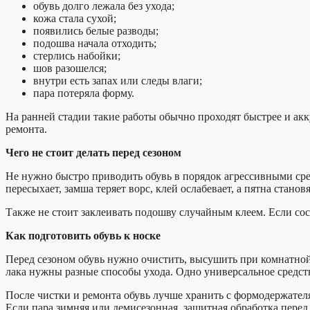
обувь долго лежала без ухода;
кожа стала сухой;
появились белые разводы;
подошва начала отходить;
стерлись набойки;
шов разошелся;
внутри есть запах или следы влаги;
пара потеряла форму.
На ранней стадии такие работы обычно проходят быстрее и ак
ремонта.
Чего не стоит делать перед сезоном
Не нужно быстро приводить обувь в порядок агрессивными сре
пересыхает, замша теряет ворс, клей ослабевает, а пятна станов
Также не стоит заклеивать подошву случайным клеем. Если сост
Как подготовить обувь к носке
Перед сезоном обувь нужно очистить, высушить при комнатной 
лака нужны разные способы ухода. Одно универсальное средств
После чистки и ремонта обувь лучше хранить с формодержателя
Если пара зимняя или демисезонная, защитная обработка перед