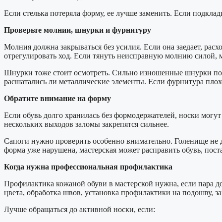
Если стелька потеряла форму, ее лучше заменить. Если подклад
Проверьте молнии, шнурки и фурнитуру
Молния должна закрываться без усилия. Если она заедает, расх
отрегулировать ход. Если тянуть неисправную молнию силой, м
Шнурки тоже стоит осмотреть. Сильно изношенные шнурки пор
расшатались ли металлические элементы. Если фурнитура плохо
Обратите внимание на форму
Если обувь долго хранилась без формодержателей, носки могут
нескольких выходов заломы закрепятся сильнее.
Сапоги нужно проверить особенно внимательно. Голенище не д
форма уже нарушена, мастерская может расправить обувь, пост
Когда нужна профессиональная профилактика
Профилактика кожаной обуви в мастерской нужна, если пара до
цвета, обработка швов, установка профилактики на подошву, за
Лучше обращаться до активной носки, если: