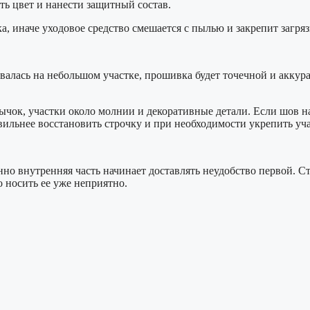
ть цвет и нанести защитный состав.
а, иначе уходовое средство смешается с пылью и закрепит загря
алась на небольшом участке, прошивка будет точечной и аккурат
чок, участки около молнии и декоративные детали. Если шов нач
ильнее восстановить строчку и при необходимости укрепить уча
нно внутренняя часть начинает доставлять неудобство первой. С
о носить ее уже неприятно.