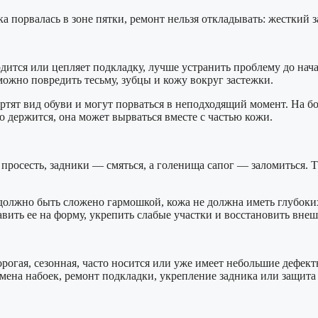
ка порвалась в зоне пятки, ремонт нельзя откладывать: жесткий 
одится или цепляет подкладку, лучше устранить проблему до нач
ожно повредить тесьму, зубцы и кожу вокруг застежки.
тят вид обуви и могут порваться в неподходящий момент. На б
 держится, она может вырваться вместе с частью кожи.
 просесть, задники — смяться, а голенища сапог — заломиться. 
олжно быть сложено гармошкой, кожа не должна иметь глубоких 
авить ее на форму, укрепить слабые участки и восстановить вне
рогая, сезонная, часто носится или уже имеет небольшие дефект
мена набоек, ремонт подкладки, укрепление задника или защита 