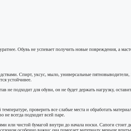
куратнее. Обувь не успевает получить новые повреждения, а ма
дствами. Спирт, уксус, мыло, универсальные пятновыводители, 
ятся устойчивее.
ав не подходит для обуви, он не будет держать нагрузку, остав
температуре, проверить все слабые места и обработать материал
о не всегда подходит всей паре.
ми или чистой бумагой внутри до начала носки. Сапоги стоит де
 сезоном особенно важна: она помогает материалу меньше впитыв