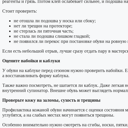
реагенты и грязь. Потом клей ослабевает сильнее, и подошва н
Стоит проверить:
не отошла ли подошва у носка или сбоку;
нет ли трещин на протекторе;
не стерлась ли пяточная часть;
не стала ли подошва слишком гладкой;
не появился ли перекос при постановке обуви на ровную 
Если есть небольшой отрыв, лучше сразу отдать пару в мастер
Оцените набойки и каблуки
У обуви на каблуке перед сезоном нужно проверить набойки. Ес
а восстанавливать форму каблука.
Также важно посмотреть, не шатается ли каблук. Даже легкая 
внутренний супинатор. Внешне обувь может выглядеть нормаль
Проверьте кожу на заломы, сухость и трещины
Профилактика кожаной обуви начинается с оценки состояния мат
углубятся, а на слабых местах могут появиться трещины.
Особенно внимательно нужно смотреть на сгибы, носки, пятки, 