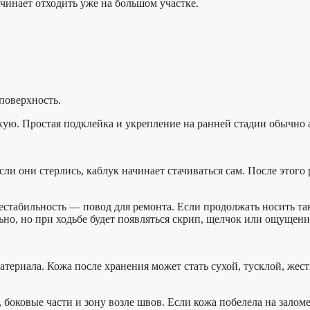
ачинает отходить уже на большом участке.
поверхность.
скую. Простая подклейка и укрепление на ранней стадии обычно 
ли они стерлись, каблук начинает стачиваться сам. После этого
нестабильность — повод для ремонта. Если продолжать носить т
но, но при ходьбе будет появляться скрип, щелчок или ощущени
ериала. Кожа после хранения может стать сухой, тусклой, жестк
боковые части и зону возле швов. Если кожа побелела на заломе,