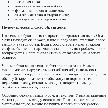
пересохшая кожа;
потемнение замши или нубука;
деформация носков и задников;
пятна от реагентов и старой грязи;
повреждение подкладки и стелек.
Почему плесень сложно убрать дома
Плесень на обуви — это не просто поверхностная пыль. Она
может находиться на коже, в швах, подкладке, стельках, ворсе
замши и внутри обуви. Если просто стереть налет влажной
салфеткой, внешне пара может стать чище, но проблема часто
возвращается. Влага снова активирует загрязнение, а запах
остается.
Чистка обуви от плесени требует осторожности. Нельзя
сильно мочить пару, тереть жесткой щеткой, использовать
спирт, уксус, хлор, агрессивные пятновыводители или сушить
обувь у батареи. Такие способы могут испортить цвет,
пересушить кожу, оставить разводы, повредить замшу и
ослабить клеевые соединения.
Особенно сложны замша, нубук и текстиль. У них загрязнение
может проникать между волокнами. Если чистить такие
материалы грубо, можно получить залоснившиеся участки,