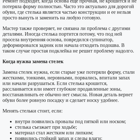
Ремонт подходит, когда основа еще прочная, не крошится и не
потеряла форму полностью. Часто это актуально для дорогой
обуви, где стелька является частью конструкции и ее нельзя
просто вынуть и заменить на любую готовую.
Мастер также проверяет, не связана ли проблема с другими
деталями. Иногда стелька портится потому, что под ней
просела внутренняя основа, повредился супинатор,
деформировался задник или начала отходить подошва. В
таком случае простая подклейка не решит проблему надолго.
Когда нужна замена стелек
Замена стелек нужна, если старые уже потеряли форму, стали
жесткими, тонкими, неровными, порвались, впитали запах
или начали разрушаться. Если стелька крошится,
расслаивается или имеет глубокие продавленные зоны,
восстанавливать ее обычно нет смысла. Новая деталь вернет
обуви более ровную посадку и сделает носку удобнее.
Менять стельки стоит, если:
внутри появились провалы под пяткой или носком;
стелька съезжает при ходьбе;
материал стал жестким или липким;
появились стойкий запах и следы влаги;