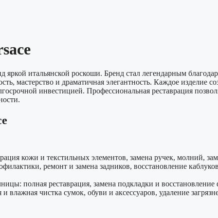
rsace
нд яркой итальянской роскоши. Бренд стал легендарным благода
сть, мастерство и драматичная элегантность. Каждое изделие с
лгосрочной инвестицией. Профессиональная реставрация позволя
ности.
ce
ация кожи и текстильных элементов, замена ручек, молний, за
филактики, ремонт и замена задников, восстановление каблуков,
ницы: полная реставрация, замена подкладки и восстановление
 влажная чистка сумок, обуви и аксессуаров, удаление загрязне