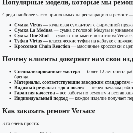
Популярные модели, которые мы ремо
Среди наиболее часто приносимых на реставрацию и ремонт —
Сумка Virtus
— культовая сумка-тоут с фирменной пряж
Сумка La Medusa
— сумка с головой Медузы и узнавае
Сумка One Stud
— сумка с шипами и логотипом Versace.
Туфли Virtus
— классические туфли на каблуке с пряжко
Кроссовки Chain Reaction
— массивные кроссовки с це
Почему клиенты доверяют нам свои изд
Специализированные мастера
— более 12 лет опыта ра
бренда.
Материалы, соответствующие заводским стандартам
—
Видимый результат «до и после»
— перед началом работ
Гарантия качества
– все работы по ремонту и реставрац
Индивидуальный подход
— каждое изделие получает пер
Как заказать ремонт Versace
Это очень просто: