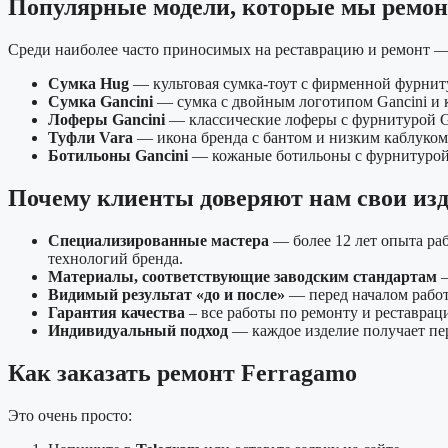
Популярные модели, которые мы ремо
Среди наиболее часто приносимых на реставрацию и ремонт —
Сумка Hug
— культовая сумка-тоут с фирменной фурнит
Сумка Gancini
— сумка с двойным логотипом Gancini и 
Лоферы Gancini
— классические лоферы с фурнитурой G
Туфли Vara
— икона бренда с бантом и низким каблуком
Ботильоны Gancini
— кожаные ботильоны с фурнитурой 
Почему клиенты доверяют нам свои из
Специализированные мастера
— более 12 лет опыта ра
технологий бренда.
Материалы, соответствующие заводским стандартам
—
Видимый результат «до и после»
— перед началом работ
Гарантия качества
– все работы по ремонту и реставрац
Индивидуальный подход
— каждое изделие получает пер
Как заказать ремонт Ferragamo
Это очень просто: