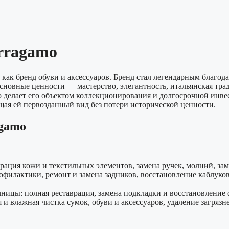
rragamo
 как бренд обуви и аксессуаров. Бренд стал легендарным благо
сновные ценности — мастерство, элегантность, итальянская трад
 делает его объектом коллекционирования и долгосрочной инве
ащая ей первозданный вид без потери исторической ценности.
agamo
ация кожи и текстильных элементов, замена ручек, молний, за
филактики, ремонт и замена задников, восстановление каблуков,
ницы: полная реставрация, замена подкладки и восстановление
 влажная чистка сумок, обуви и аксессуаров, удаление загрязне